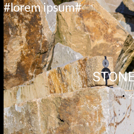
#lorem ipsum#
STONE
S